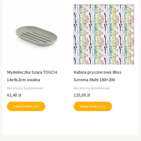
Mydelniczka Szara TOUCH
Kabina prysznicowa Bliss
14x9x2cm owalna
Sorema Multi 180×200
Akcesoria łazienkowe
Akcesoria łazienkowe
62,40
zł
120,00
zł
Dodaj Do Koszyka
Dodaj Do Koszyka