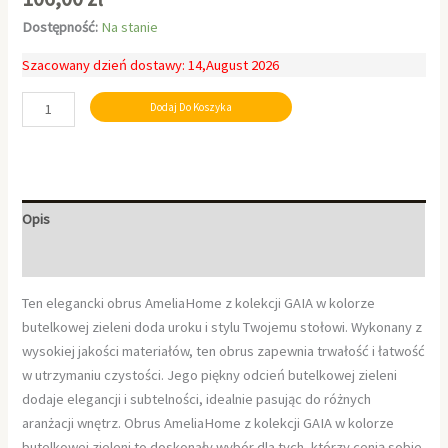
Dostępność:
Na stanie
Szacowany dzień dostawy: 14,August 2026
Dodaj Do Koszyka
Opis
Informacje dodatkowe
Ten elegancki obrus AmeliaHome z kolekcji GAIA w kolorze
butelkowej zieleni doda uroku i stylu Twojemu stołowi. Wykonany z
wysokiej jakości materiałów, ten obrus zapewnia trwałość i łatwość
w utrzymaniu czystości. Jego piękny odcień butelkowej zieleni
dodaje elegancji i subtelności, idealnie pasując do różnych
aranżacji wnętrz. Obrus AmeliaHome z kolekcji GAIA w kolorze
butelkowej zieleni to doskonały wybór dla tych, którzy cenią sobie