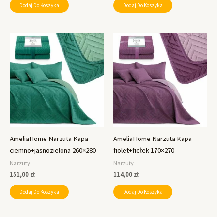
Dodaj Do Koszyka
Dodaj Do Koszyka
AmeliaHome Narzuta Kapa
AmeliaHome Narzuta Kapa
ciemno+jasnozielona 260×280
fiolet+fiołek 170×270
Narzuty
Narzuty
151,00
zł
114,00
zł
Dodaj Do Koszyka
Dodaj Do Koszyka