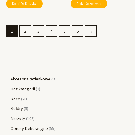
Dodaj Do Koszyka
Dodaj Do Koszyka
1
2
3
4
5
6
→
Akcesoria łazienkowe
8
Bez kategorii
3
Koce
78
Kołdry
5
Narzuty
108
Obrusy Dekoracyjne
55