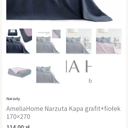
Narzuty
AmeliaHome Narzuta Kapa grafit+fiołek
170×270
114,00
zł