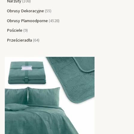
Narzuty
108
Obrusy Dekoracyjne
55
Obrusy Plamoodporne
4528
Pościele
9
Prześcieradła
64