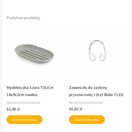
Podobne produkty
Mydelniczka Szara TOUCH
Zawieszki do zasłony
14x9x2cm owalna
prysznicowej 12szt Białe FLEX
Akcesoria łazienkowe
Akcesoria łazienkowe
62,40
zł
95,00
zł
Dodaj Do Koszyka
Dodaj Do Koszyka