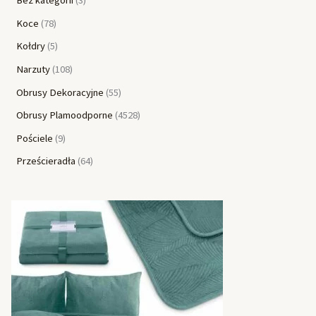
Koce
78
Kołdry
5
Narzuty
108
Obrusy Dekoracyjne
55
Obrusy Plamoodporne
4528
Pościele
9
Prześcieradła
64