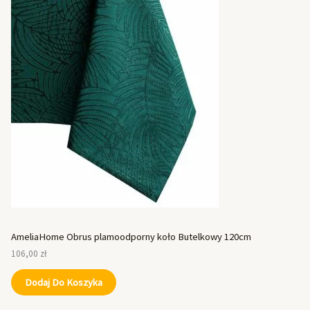
AmeliaHome Obrus plamoodporny koło Butelkowy 120cm
106,00
zł
Dodaj Do Koszyka