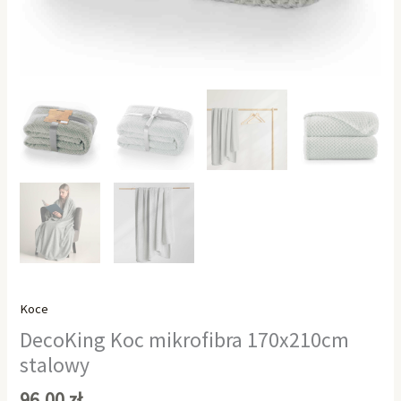
Koce
DecoKing Koc mikrofibra 170x210cm
stalowy
96,00
zł