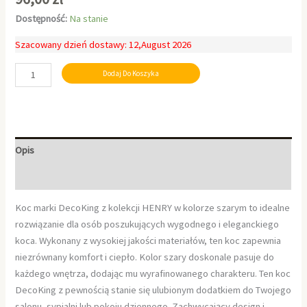
Dostępność:
Na stanie
Szacowany dzień dostawy: 12,August 2026
Dodaj Do Koszyka
Opis
Informacje dodatkowe
Koc marki DecoKing z kolekcji HENRY w kolorze szarym to idealne
rozwiązanie dla osób poszukujących wygodnego i eleganckiego
koca. Wykonany z wysokiej jakości materiałów, ten koc zapewnia
niezrównany komfort i ciepło. Kolor szary doskonale pasuje do
każdego wnętrza, dodając mu wyrafinowanego charakteru. Ten koc
DecoKing z pewnością stanie się ulubionym dodatkiem do Twojego
salonu, sypialni lub pokoju dziennego. Zachwycający design i