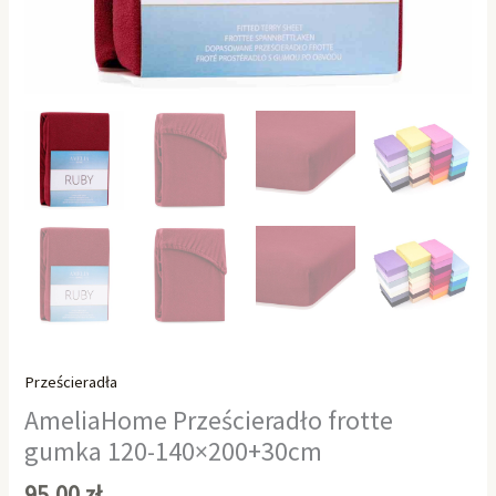
Prześcieradła
AmeliaHome Prześcieradło frotte
gumka 120-140×200+30cm
95,00
zł