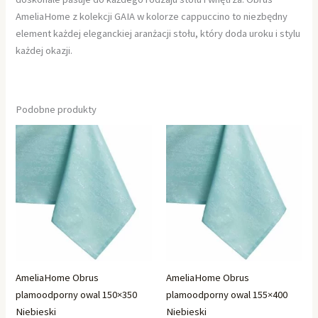
AmeliaHome z kolekcji GAIA w kolorze cappuccino to niezbędny
element każdej eleganckiej aranżacji stołu, który doda uroku i stylu
każdej okazji.
Podobne produkty
AmeliaHome Obrus
AmeliaHome Obrus
plamoodporny owal 150×350
plamoodporny owal 155×400
Niebieski
Niebieski