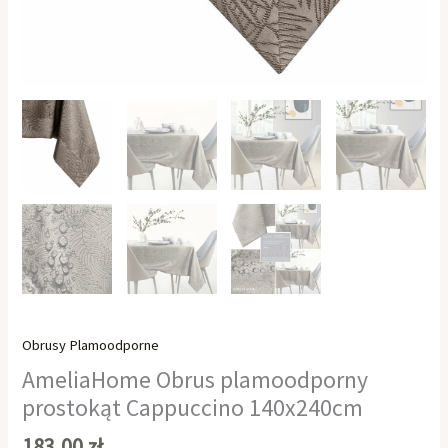
Obrusy Plamoodporne
AmeliaHome Obrus plamoodporny
prostokąt Cappuccino 140x240cm
183,00
zł