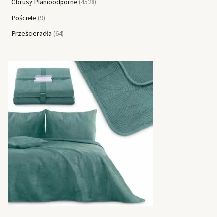
Obrusy Plamoodporne
4528
Pościele
9
Prześcieradła
64