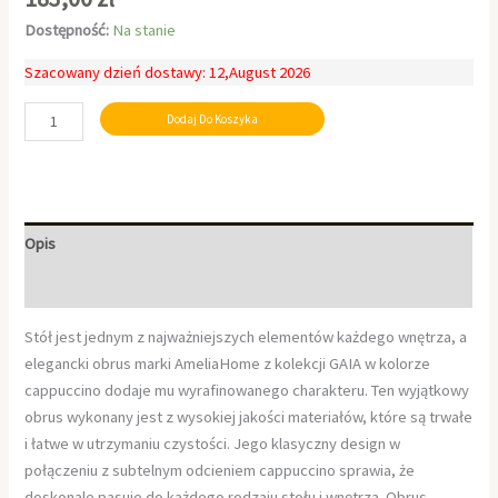
Dostępność:
Na stanie
Szacowany dzień dostawy: 12,August 2026
Dodaj Do Koszyka
Opis
Informacje dodatkowe
Stół jest jednym z najważniejszych elementów każdego wnętrza, a
elegancki obrus marki AmeliaHome z kolekcji GAIA w kolorze
cappuccino dodaje mu wyrafinowanego charakteru. Ten wyjątkowy
obrus wykonany jest z wysokiej jakości materiałów, które są trwałe
i łatwe w utrzymaniu czystości. Jego klasyczny design w
połączeniu z subtelnym odcieniem cappuccino sprawia, że
doskonale pasuje do każdego rodzaju stołu i wnętrza. Obrus