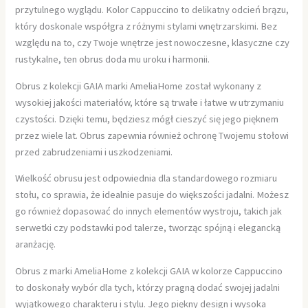
przytulnego wyglądu. Kolor Cappuccino to delikatny odcień brązu,
który doskonale współgra z różnymi stylami wnętrzarskimi. Bez
względu na to, czy Twoje wnętrze jest nowoczesne, klasyczne czy
rustykalne, ten obrus doda mu uroku i harmonii.
Obrus z kolekcji GAIA marki AmeliaHome został wykonany z
wysokiej jakości materiałów, które są trwałe i łatwe w utrzymaniu
czystości. Dzięki temu, będziesz mógł cieszyć się jego pięknem
przez wiele lat. Obrus zapewnia również ochronę Twojemu stołowi
przed zabrudzeniami i uszkodzeniami.
Wielkość obrusu jest odpowiednia dla standardowego rozmiaru
stołu, co sprawia, że idealnie pasuje do większości jadalni. Możesz
go również dopasować do innych elementów wystroju, takich jak
serwetki czy podstawki pod talerze, tworząc spójną i elegancką
aranżację.
Obrus z marki AmeliaHome z kolekcji GAIA w kolorze Cappuccino
to doskonały wybór dla tych, którzy pragną dodać swojej jadalni
wyjątkowego charakteru i stylu. Jego piękny design i wysoka