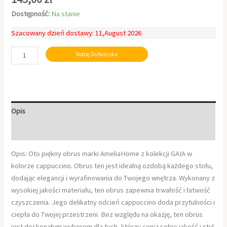
Dostępność:
Na stanie
Szacowany dzień dostawy: 11,August 2026
Dodaj Do Koszyka
Opis
Informacje dodatkowe
Opis: Oto piękny obrus marki AmeliaHome z kolekcji GAIA w
kolorze cappuccino. Obrus ten jest idealną ozdobą każdego stołu,
dodając elegancji i wyrafinowania do Twojego wnętrza. Wykonany z
wysokiej jakości materiału, ten obrus zapewnia trwałość i łatwość
czyszczenia. Jego delikatny odcień cappuccino doda przytulności i
ciepła do Twojej przestrzeni. Bez względu na okazję, ten obrus
jest doskonałym wyborem dla tych, którzy cenią sobie jakość i styl.