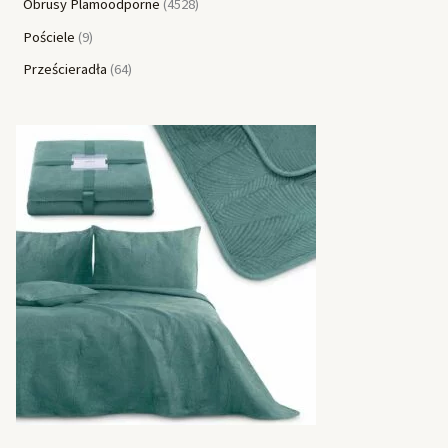
Obrusy Plamoodporne
4528
Pościele
9
Prześcieradła
64