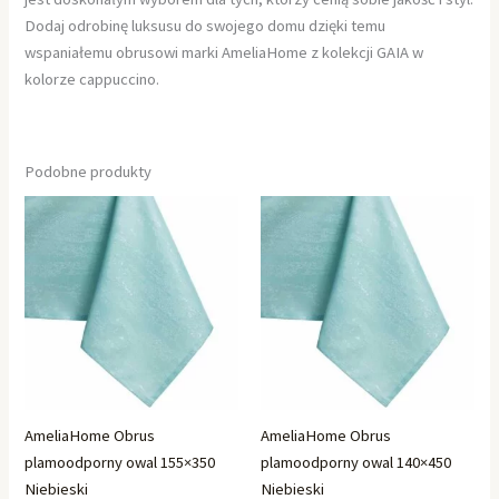
Dodaj odrobinę luksusu do swojego domu dzięki temu
wspaniałemu obrusowi marki AmeliaHome z kolekcji GAIA w
kolorze cappuccino.
Podobne produkty
AmeliaHome Obrus
AmeliaHome Obrus
plamoodporny owal 155×350
plamoodporny owal 140×450
Niebieski
Niebieski