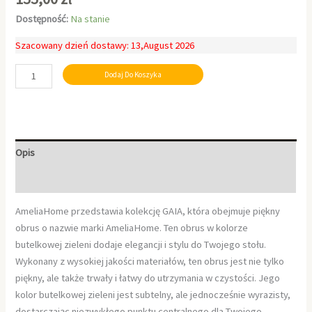
Dostępność:
Na stanie
Szacowany dzień dostawy: 13,August 2026
Dodaj Do Koszyka
Opis
Informacje dodatkowe
AmeliaHome przedstawia kolekcję GAIA, która obejmuje piękny
obrus o nazwie marki AmeliaHome. Ten obrus w kolorze
butelkowej zieleni dodaje elegancji i stylu do Twojego stołu.
Wykonany z wysokiej jakości materiałów, ten obrus jest nie tylko
piękny, ale także trwały i łatwy do utrzymania w czystości. Jego
kolor butelkowej zieleni jest subtelny, ale jednocześnie wyrazisty,
dostarczając niezwykłego punktu centralnego dla Twojego