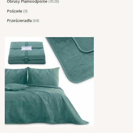
Obrusy Plamoodporne
4528
Pościele
9
Prześcieradła
64