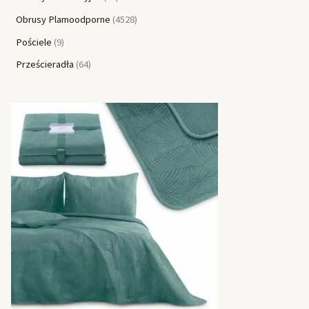
Obrusy Plamoodporne
4528
Pościele
9
Prześcieradła
64