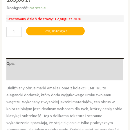
Dostępność:
Na stanie
Szacowany dzień dostawy: 12,August 2026
Dodaj Do Koszyka
Opis
Informacje dodatkowe
Bieliźniany obrus marki AmeliaHome z kolekcji EMPIRE to
elegancki dodatek, który doda wyjątkowego uroku twojemu
wnętrzu. Wykonany z wysokiej jakości materiałów, ten obrus w
kolorze białym jest idealnym wyborem dla tych, którzy cenią sobie
klasykę i subtelność. Jego delikatna tekstura i staranne
wykończenie sprawiają, że staje się on nie tylko praktycznym
elementem, ale także ozdobą stołu. Dzięki swojej uniwersalności,