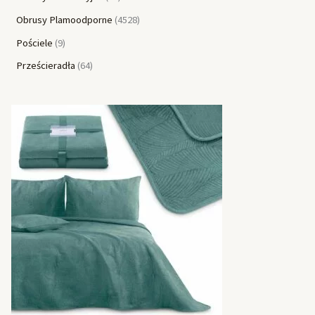
Obrusy Plamoodporne
4528
Pościele
9
Prześcieradła
64