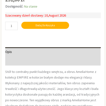
Dostępność:
Na stanie
Szacowany dzień dostawy: 10,August 2026
Dodaj Do Koszyka
Opis
Informacje dodatkowe
Stół to centralny punkt każdego wnętrza, a obrus AmeliaHome z
kolekcji EMPIRE w kolorze białym dodaje mu elegancji i klasy.
Wykonany z najwyższej jakości materiałów, ten obrus zapewnia
trwałość i długotrwałą użyteczność. Jego klasyczny kształt i biała
kolorystyka doskonale pasują do każdej aranżacji, od tradycyjnych
po nowoczesne. Ten wyjątkowy obrus z marką AmeliaHome jest
idealnym dodatkiem do twojego stołu, nadając mu wyjątkowy