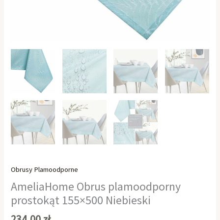
Obrusy Plamoodporne
AmeliaHome Obrus plamoodporny
prostokąt 155×500 Niebieski
234,00
zł