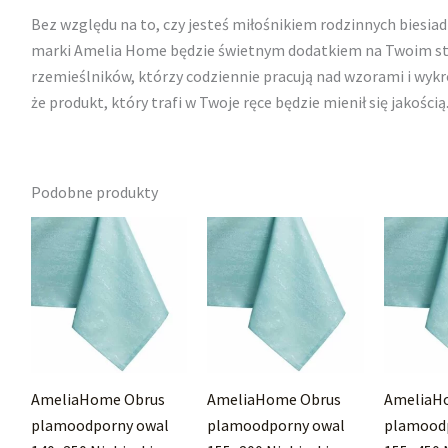
Bez względu na to, czy jesteś miłośnikiem rodzinnych biesiad
marki Amelia Home będzie świetnym dodatkiem na Twoim stol
rzemieślników, którzy codziennie pracują nad wzorami i wyk
że produkt, który trafi w Twoje ręce będzie mienił się jakością
Podobne produkty
AmeliaHome Obrus
AmeliaHome Obrus
AmeliaH
plamoodporny owal
plamoodporny owal
plamood