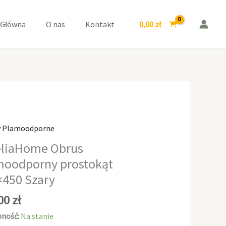
prostokąt
155x450
0,00
zł
 Główna
O nas
Kontakt
Szary
y Plamoodporne
aHome
liaHome Obrus
moodporny prostokąt
odporny
×450 Szary
kąt
0
,00
zł
ność:
Na stanie