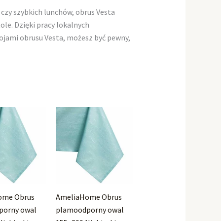
 czy szybkich lunchów, obrus Vesta
e. Dzięki pracy lokalnych
rojami obrusu Vesta, możesz być pewny,
.
ome Obrus
AmeliaHome Obrus
porny owal
plamoodporny owal