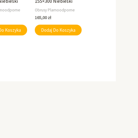
Niebieski
155×300 Niebieski
amoodporne
Obrusy Plamoodporne
165,00
zł
Do Koszyka
Dodaj Do Koszyka