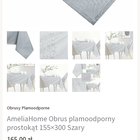
Obrusy Plamoodporne
AmeliaHome Obrus plamoodporny
prostokąt 155×300 Szary
165,00
zł