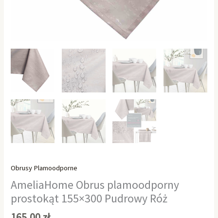
Obrusy Plamoodporne
AmeliaHome Obrus plamoodporny
prostokąt 155×300 Pudrowy Róż
165,00
zł