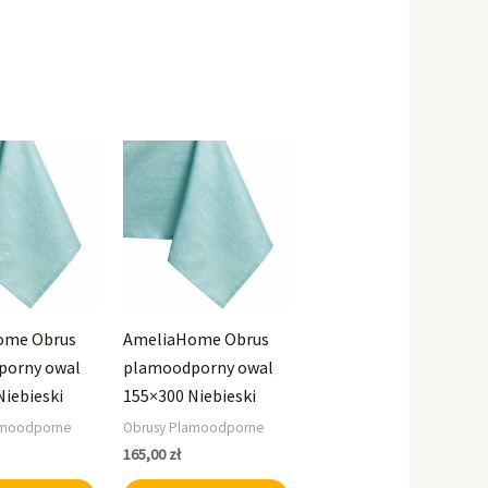
ome Obrus
AmeliaHome Obrus
porny owal
plamoodporny owal
Niebieski
155×300 Niebieski
amoodporne
Obrusy Plamoodporne
165,00
zł