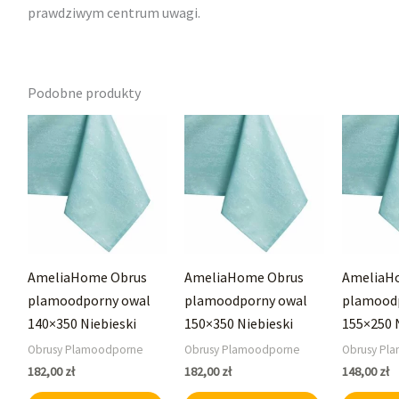
prawdziwym centrum uwagi.
Podobne produkty
AmeliaHome Obrus
AmeliaHome Obrus
AmeliaH
plamoodporny owal
plamoodporny owal
plamood
140×350 Niebieski
150×350 Niebieski
155×250 
Obrusy Plamoodporne
Obrusy Plamoodporne
Obrusy Pl
182,00
zł
182,00
zł
148,00
zł