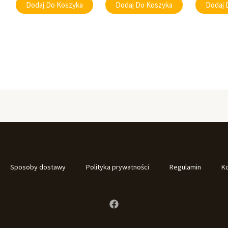
Dodaj Do Koszyka
Dodaj Do Koszyka
Dodaj 
Sposoby dostawy
Polityka prywatności
Regulamin
K