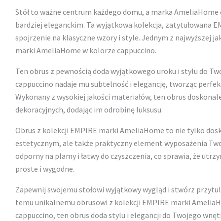
Stół to ważne centrum każdego domu, a marka AmeliaHome do
bardziej eleganckim. Ta wyjątkowa kolekcja, zatytułowana E
spojrzenie na klasyczne wzory i style. Jednym z najwyższej jak
marki AmeliaHome w kolorze cappuccino.
Ten obrus z pewnością doda wyjątkowego uroku i stylu do Two
cappuccino nadaje mu subtelność i elegancję, tworząc perfek
Wykonany z wysokiej jakości materiałów, ten obrus doskonale
dekoracyjnych, dodając im odrobinę luksusu.
Obrus z kolekcji EMPIRE marki AmeliaHome to nie tylko do
estetycznym, ale także praktyczny element wyposażenia Twoje
odporny na plamy i łatwy do czyszczenia, co sprawia, że utrz
proste i wygodne.
Zapewnij swojemu stołowi wyjątkowy wygląd i stwórz przytu
temu unikalnemu obrusowi z kolekcji EMPIRE marki Amelia
cappuccino, ten obrus doda stylu i elegancji do Twojego wnętrz