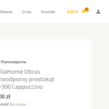
prostokąt
155x300
0,00
zł
 Główna
O nas
Kontakt
Cappuccino
y Plamoodporne
aHome
liaHome Obrus
moodporny prostokąt
odporny
×300 Cappuccino
kąt
0
,00
zł
cino
ność:
Na stanie