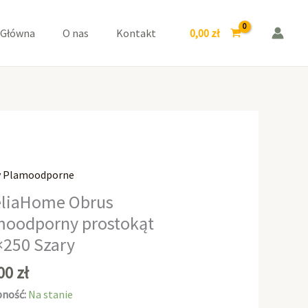
prostokąt
155x250
0,00
zł
 Główna
O nas
Kontakt
Szary
y Plamoodporne
aHome
liaHome Obrus
moodporny prostokąt
odporny
×250 Szary
kąt
0
,00
zł
ność:
Na stanie