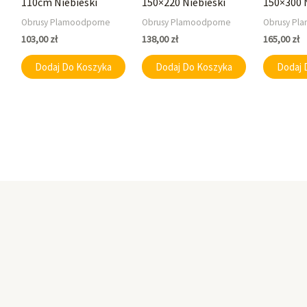
110cm Niebieski
150×220 Niebieski
150×300 
Obrusy Plamoodporne
Obrusy Plamoodporne
Obrusy Pl
103,00
zł
138,00
zł
165,00
zł
Dodaj Do Koszyka
Dodaj Do Koszyka
Dodaj 