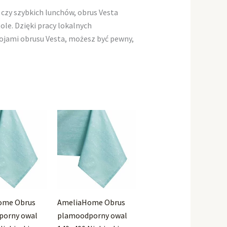
 czy szybkich lunchów, obrus Vesta
e. Dzięki pracy lokalnych
rojami obrusu Vesta, możesz być pewny,
.
ome Obrus
AmeliaHome Obrus
porny owal
plamoodporny owal