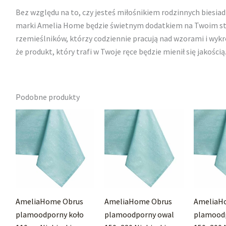
Bez względu na to, czy jesteś miłośnikiem rodzinnych biesiad
marki Amelia Home będzie świetnym dodatkiem na Twoim stol
rzemieślników, którzy codziennie pracują nad wzorami i wyk
że produkt, który trafi w Twoje ręce będzie mienił się jakością
Podobne produkty
AmeliaHome Obrus
AmeliaHome Obrus
AmeliaH
plamoodporny koło
plamoodporny owal
plamood