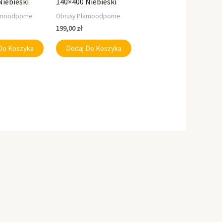
Niebieski
140×400 Niebieski
amoodporne
Obrusy Plamoodporne
199,00
zł
Do Koszyka
Dodaj Do Koszyka