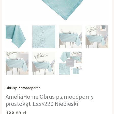
Obrusy Plamoodporne
AmeliaHome Obrus plamoodporny
prostokąt 155×220 Niebieski
138,00
zł