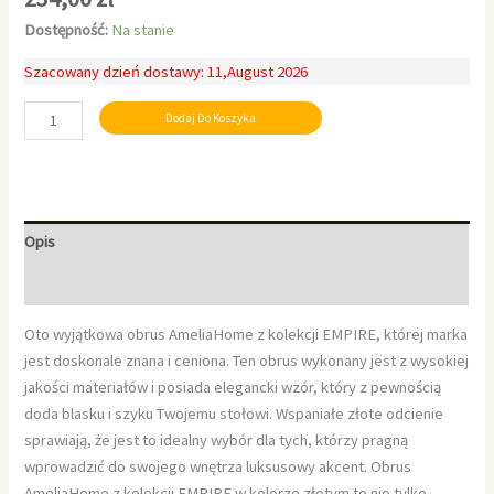
Dostępność:
Na stanie
Szacowany dzień dostawy: 11,August 2026
Dodaj Do Koszyka
Opis
Informacje dodatkowe
Oto wyjątkowa obrus AmeliaHome z kolekcji EMPIRE, której marka
jest doskonale znana i ceniona. Ten obrus wykonany jest z wysokiej
jakości materiałów i posiada elegancki wzór, który z pewnością
doda blasku i szyku Twojemu stołowi. Wspaniałe złote odcienie
sprawiają, że jest to idealny wybór dla tych, którzy pragną
wprowadzić do swojego wnętrza luksusowy akcent. Obrus
AmeliaHome z kolekcji EMPIRE w kolorze złotym to nie tylko