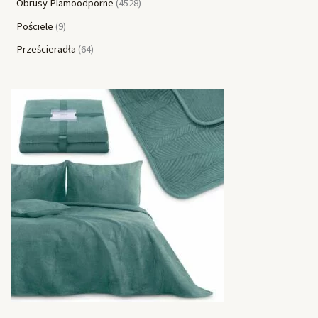
Obrusy Plamoodporne
4528
Pościele
9
Prześcieradła
64