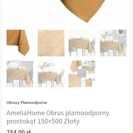
Obrusy Plamoodporne
AmeliaHome Obrus plamoodporny
prostokąt 150×500 Złoty
234,00
zł