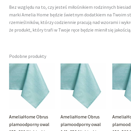
Bez względu na to, czy jesteś miłośnikiem rodzinnych biesiad
marki Amelia Home będzie świetnym dodatkiem na Twoim stol
rzemieślników, którzy codziennie pracują nad wzorami i wyk
że produkt, który trafi w Twoje ręce będzie mienił się jakością
Podobne produkty
AmeliaHome Obrus
AmeliaHome Obrus
AmeliaH
plamoodporny owal
plamoodporny owal
plamood