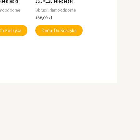
Niebieski
155×220 Niebieski
amoodporne
Obrusy Plamoodporne
138,00
zł
Do Koszyka
Dodaj Do Koszyka