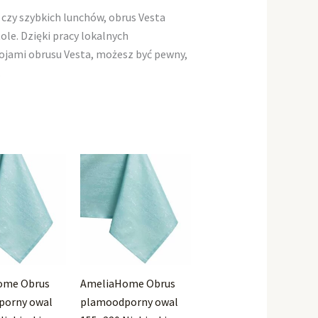
 czy szybkich lunchów, obrus Vesta
e. Dzięki pracy lokalnych
rojami obrusu Vesta, możesz być pewny,
.
ome Obrus
AmeliaHome Obrus
porny owal
plamoodporny owal