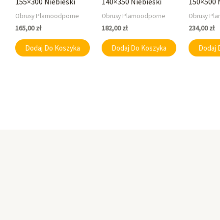
155×300 Niebieski
140×350 Niebieski
150×500 
Obrusy Plamoodporne
Obrusy Plamoodporne
Obrusy Pl
165,00
zł
182,00
zł
234,00
zł
Dodaj Do Koszyka
Dodaj Do Koszyka
Dodaj 