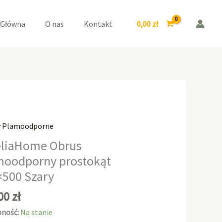
prostokąt
150x500
0,00
zł
 Główna
O nas
Kontakt
Szary
y Plamoodporne
aHome
liaHome Obrus
moodporny prostokąt
odporny
×500 Szary
kąt
0
,00
zł
ność:
Na stanie