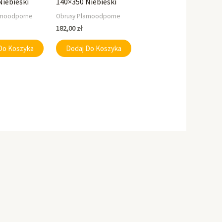
Niebieski
140×350 Niebieski
amoodporne
Obrusy Plamoodporne
182,00
zł
Do Koszyka
Dodaj Do Koszyka