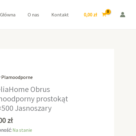
prostokąt
150x500
0,00
zł
 Główna
O nas
Kontakt
Jasnoszary
y Plamoodporne
aHome
liaHome Obrus
moodporny prostokąt
odporny
×500 Jasnoszary
kąt
0
,00
zł
zary
ność:
Na stanie