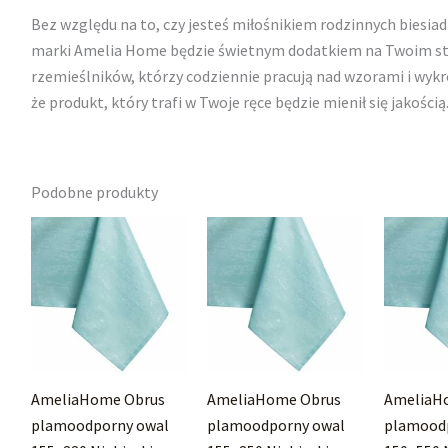
Bez względu na to, czy jesteś miłośnikiem rodzinnych biesiad
marki Amelia Home będzie świetnym dodatkiem na Twoim stol
rzemieślników, którzy codziennie pracują nad wzorami i wyk
że produkt, który trafi w Twoje ręce będzie mienił się jakością
Podobne produkty
AmeliaHome Obrus
AmeliaHome Obrus
AmeliaH
plamoodporny owal
plamoodporny owal
plamood