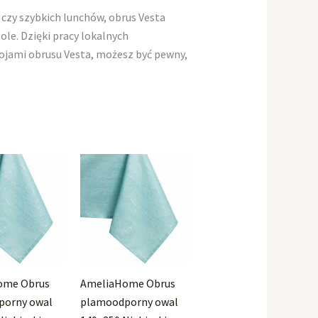
 czy szybkich lunchów, obrus Vesta
e. Dzięki pracy lokalnych
rojami obrusu Vesta, możesz być pewny,
.
ome Obrus
AmeliaHome Obrus
porny owal
plamoodporny owal