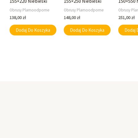
155×220 Niebieski
155×250 Niebieski
150×550 
Obrusy Plamoodporne
Obrusy Plamoodporne
Obrusy Pl
138,00
zł
148,00
zł
251,00
zł
Dodaj Do Koszyka
Dodaj Do Koszyka
Dodaj 