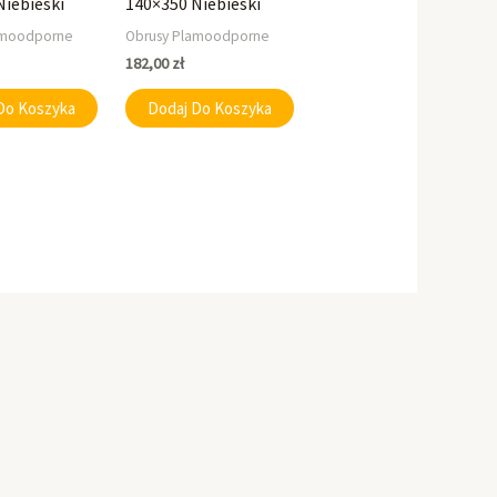
Niebieski
140×350 Niebieski
amoodporne
Obrusy Plamoodporne
182,00
zł
Do Koszyka
Dodaj Do Koszyka