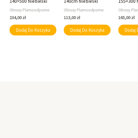
140×500 Niebieski
140cm Niebieski
155×300 
Obrusy Plamoodporne
Obrusy Plamoodporne
Obrusy Pl
234,00
zł
113,00
zł
165,00
zł
Dodaj Do Koszyka
Dodaj Do Koszyka
Dodaj 