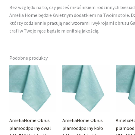
Bez względu na to, czy jesteś miłośnikiem rodzinnych biesiad
Amelia Home będzie świetnym dodatkiem na Twoim stole. Dzi
którzy codziennie pracują nad wzorami i wykrojami obrusu Ga
trafi w Twoje ręce będzie mienił się jakością.
Podobne produkty
AmeliaHome Obrus
AmeliaHome Obrus
AmeliaH
plamoodporny owal
plamoodporny koło
plamood