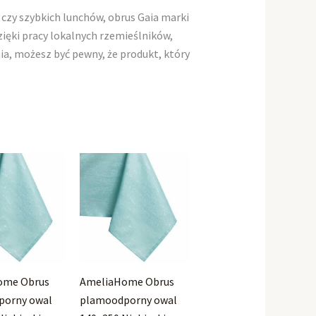
 czy szybkich lunchów, obrus Gaia marki
ęki pracy lokalnych rzemieślników,
ia, możesz być pewny, że produkt, który
ome Obrus
AmeliaHome Obrus
porny owal
plamoodporny owal