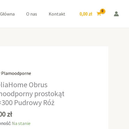
prostokąt
150x300
0,00
zł
 Główna
O nas
Kontakt
Pudrowy
Róż
y Plamoodporne
aHome
liaHome Obrus
moodporny prostokąt
odporny
×300 Pudrowy Róż
kąt
0
,00
zł
wy
ność:
Na stanie