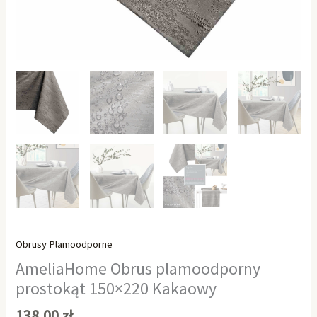
Obrusy Plamoodporne
AmeliaHome Obrus plamoodporny
prostokąt 150×220 Kakaowy
138,00
zł