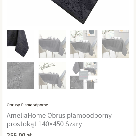
Obrusy Plamoodporne
AmeliaHome Obrus plamoodporny
prostokąt 140×450 Szary
255,00
zł