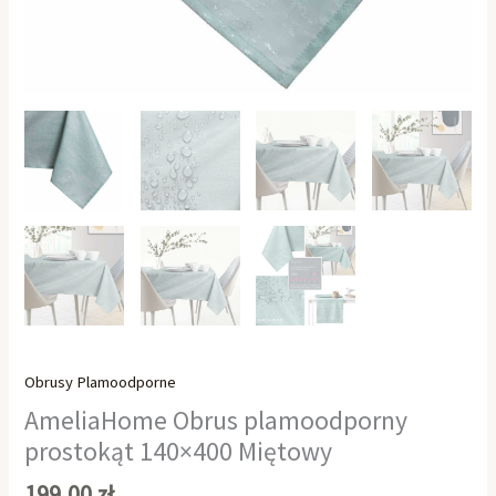
Obrusy Plamoodporne
AmeliaHome Obrus plamoodporny
prostokąt 140×400 Miętowy
199,00
zł