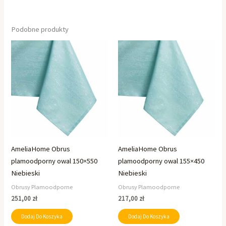
Podobne produkty
AmeliaHome Obrus
AmeliaHome Obrus
plamoodporny owal 150×550
plamoodporny owal 155×450
Niebieski
Niebieski
Obrusy Plamoodporne
Obrusy Plamoodporne
251,00
zł
217,00
zł
Dodaj Do Koszyka
Dodaj Do Koszyka