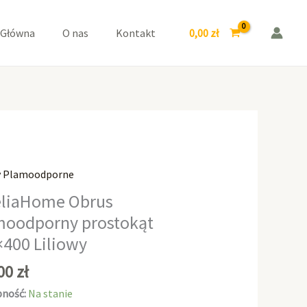
prostokąt
140x400
0,00
zł
 Główna
O nas
Kontakt
Liliowy
y Plamoodporne
aHome
liaHome Obrus
moodporny prostokąt
odporny
400 Liliowy
kąt
0
,00
zł
y
ność:
Na stanie