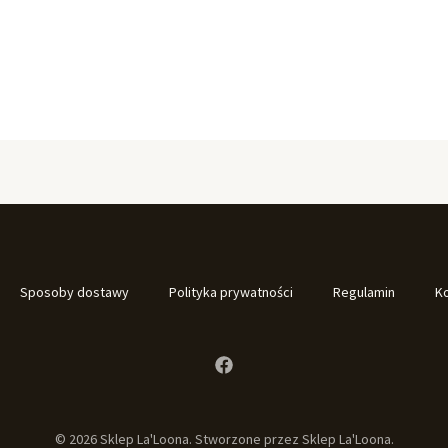
Sposoby dostawy
Polityka prywatności
Regulamin
K
© 2026 Sklep La'Loona. Stworzone przez Sklep La'Loona.