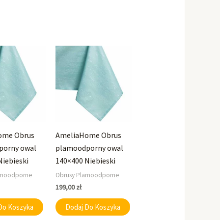
ome Obrus
AmeliaHome Obrus
porny owal
plamoodporny owal
Niebieski
140×400 Niebieski
amoodporne
Obrusy Plamoodporne
199,00
zł
Do Koszyka
Dodaj Do Koszyka