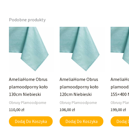
Podobne produkty
AmeliaHome Obrus
AmeliaHome Obrus
AmeliaH
plamoodporny koło
plamoodporny koło
plamood
130cm Niebieski
120cm Niebieski
155×400 
Obrusy Plamoodporne
Obrusy Plamoodporne
Obrusy Pl
110,00
zł
106,00
zł
199,00
zł
Dodaj Do Koszyka
Dodaj Do Koszyka
Dodaj 