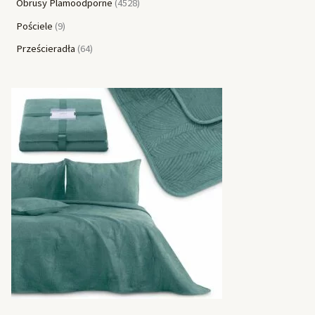
Obrusy Plamoodporne
4528
Pościele
9
Prześcieradła
64