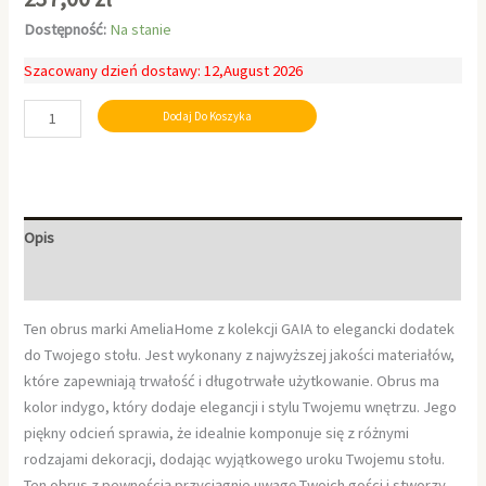
Dostępność:
Na stanie
Szacowany dzień dostawy: 12,August 2026
Dodaj Do Koszyka
Opis
Informacje dodatkowe
Ten obrus marki AmeliaHome z kolekcji GAIA to elegancki dodatek
do Twojego stołu. Jest wykonany z najwyższej jakości materiałów,
które zapewniają trwałość i długotrwałe użytkowanie. Obrus ma
kolor indygo, który dodaje elegancji i stylu Twojemu wnętrzu. Jego
piękny odcień sprawia, że idealnie komponuje się z różnymi
rodzajami dekoracji, dodając wyjątkowego uroku Twojemu stołu.
Ten obrus z pewnością przyciągnie uwagę Twoich gości i stworzy