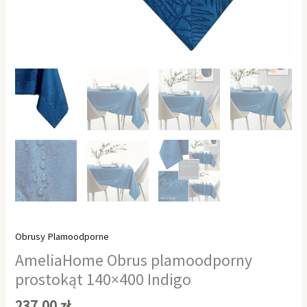
Obrusy Plamoodporne
AmeliaHome Obrus plamoodporny
prostokąt 140×400 Indigo
237,00
zł