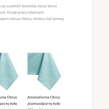
 czy szybkich lunchów, obrus Vesta
e. Dzięki pracy lokalnych
rojami obrusu Vesta, możesz być pewny,
.
ome Obrus
AmeliaHome Obrus
orny koło
plamoodporny koło