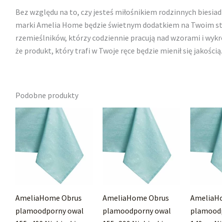
Bez względu na to, czy jesteś miłośnikiem rodzinnych biesiad
marki Amelia Home będzie świetnym dodatkiem na Twoim stol
rzemieślników, którzy codziennie pracują nad wzorami i wyk
że produkt, który trafi w Twoje ręce będzie mienił się jakością
Podobne produkty
AmeliaHome Obrus
AmeliaHome Obrus
AmeliaH
plamoodporny owal
plamoodporny owal
plamoodp