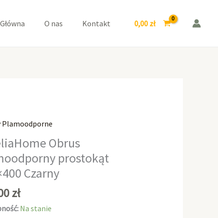
prostokąt
140x400
0,00
zł
 Główna
O nas
Kontakt
Czarny
y Plamoodporne
aHome
liaHome Obrus
moodporny prostokąt
odporny
×400 Czarny
kąt
0
,00
zł
ność:
Na stanie