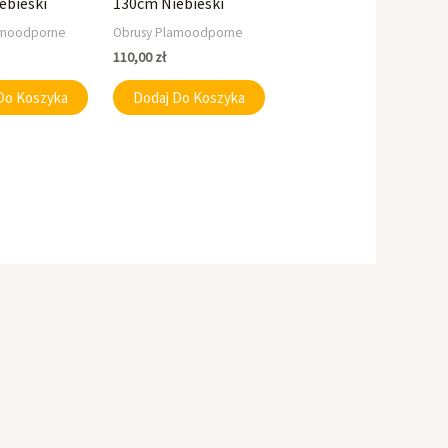
ebieski
130cm Niebieski
amoodporne
Obrusy Plamoodporne
110,00
zł
Do Koszyka
Dodaj Do Koszyka