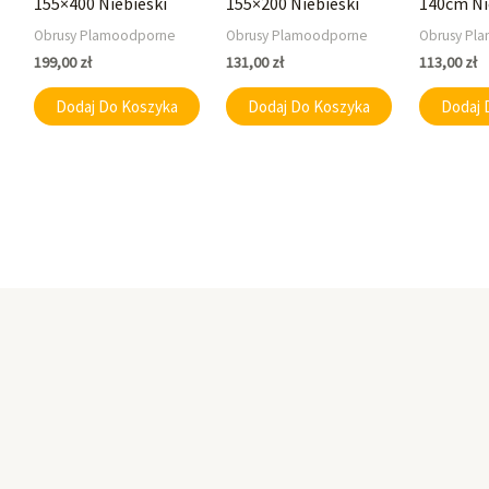
155×400 Niebieski
155×200 Niebieski
140cm Ni
Obrusy Plamoodporne
Obrusy Plamoodporne
Obrusy Pl
199,00
zł
131,00
zł
113,00
zł
Dodaj Do Koszyka
Dodaj Do Koszyka
Dodaj 