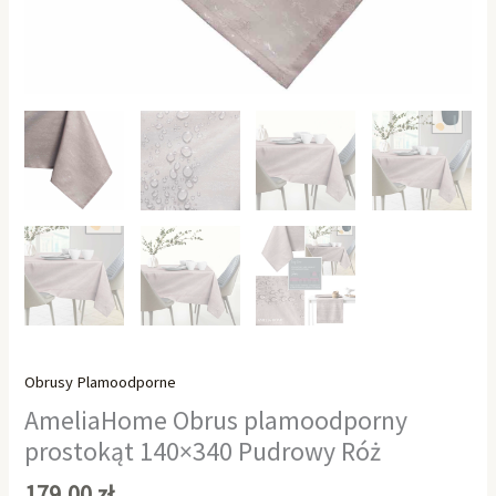
Obrusy Plamoodporne
AmeliaHome Obrus plamoodporny
prostokąt 140×340 Pudrowy Róż
179,00
zł