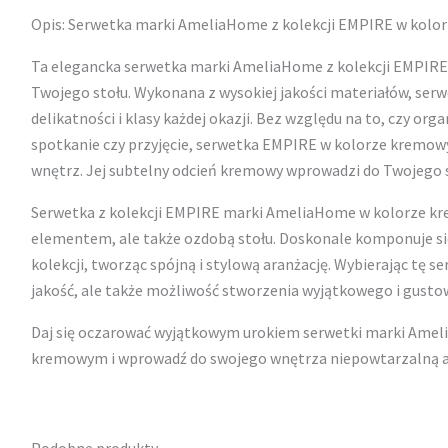
Opis: Serwetka marki AmeliaHome z kolekcji EMPIRE w kol
Ta elegancka serwetka marki AmeliaHome z kolekcji EMPIRE
Twojego stołu. Wykonana z wysokiej jakości materiałów, se
delikatności i klasy każdej okazji. Bez względu na to, czy org
spotkanie czy przyjęcie, serwetka EMPIRE w kolorze kremowy
wnętrz. Jej subtelny odcień kremowy wprowadzi do Twojego s
Serwetka z kolekcji EMPIRE marki AmeliaHome w kolorze kr
elementem, ale także ozdobą stołu. Doskonale komponuje si
kolekcji, tworząc spójną i stylową aranżację. Wybierając tę s
jakość, ale także możliwość stworzenia wyjątkowego i gusto
Daj się oczarować wyjątkowym urokiem serwetki marki Amel
kremowym i wprowadź do swojego wnętrza niepowtarzalną a