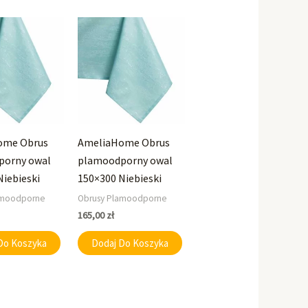
ome Obrus
AmeliaHome Obrus
porny owal
plamoodporny owal
Niebieski
150×300 Niebieski
amoodporne
Obrusy Plamoodporne
165,00
zł
Do Koszyka
Dodaj Do Koszyka