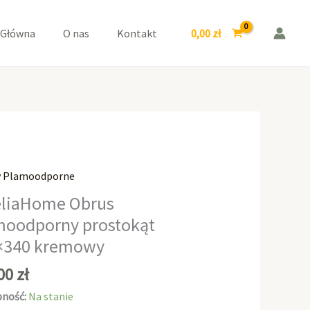
prostokąt
140x340
0,00
zł
 Główna
O nas
Kontakt
kremowy
y Plamoodporne
aHome
liaHome Obrus
moodporny prostokąt
odporny
×340 kremowy
kąt
0
,00
zł
wy
ność:
Na stanie