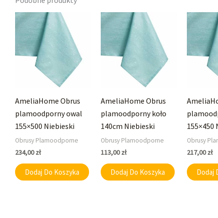
Podobne produkty
AmeliaHome Obrus
AmeliaHome Obrus
AmeliaH
plamoodporny owal
plamoodporny koło
plamood
155×500 Niebieski
140cm Niebieski
155×450 
Obrusy Plamoodporne
Obrusy Plamoodporne
Obrusy Pl
234,00
zł
113,00
zł
217,00
zł
Dodaj Do Koszyka
Dodaj Do Koszyka
Dodaj 