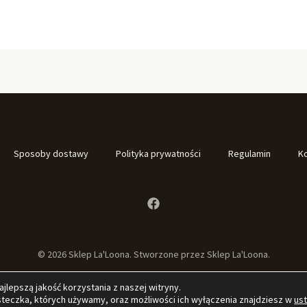
Sposoby dostawy
Polityka prywatności
Regulamin
K
© 2026 Sklep La'Loona. Stworzone przez Sklep La'Loona.
lepszą jakość korzystania z naszej witryny.
asteczka, których używamy, oraz możliwości ich wyłączenia znajdziesz w
us