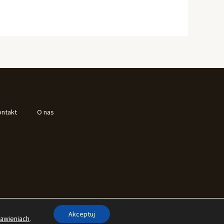
ontakt
O nas
Akceptuj
tawieniach
.