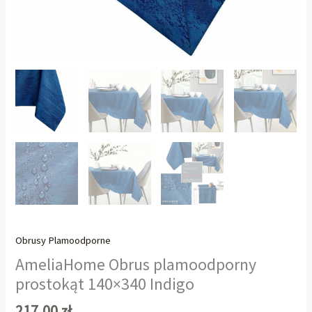
Obrusy Plamoodporne
AmeliaHome Obrus plamoodporny
prostokąt 140×340 Indigo
217,00
zł