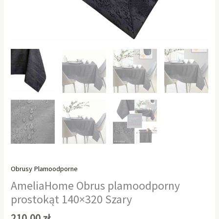
Obrusy Plamoodporne
AmeliaHome Obrus plamoodporny
prostokąt 140×320 Szary
210,00
zł