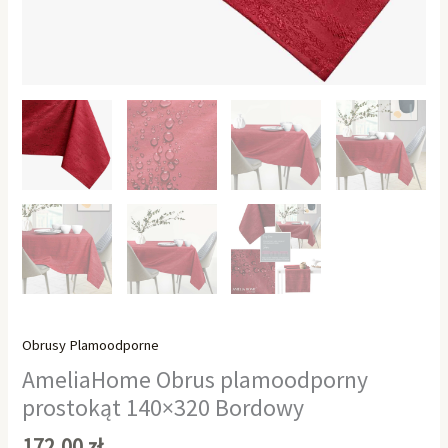
Obrusy Plamoodporne
AmeliaHome Obrus plamoodporny
prostokąt 140×320 Bordowy
172,00
zł