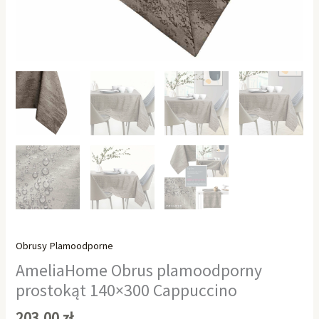
Obrusy Plamoodporne
AmeliaHome Obrus plamoodporny
prostokąt 140×300 Cappuccino
203,00
zł