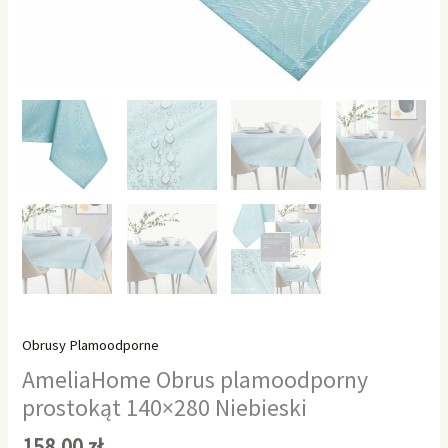
Obrusy Plamoodporne
AmeliaHome Obrus plamoodporny
prostokąt 140×280 Niebieski
158,00
zł