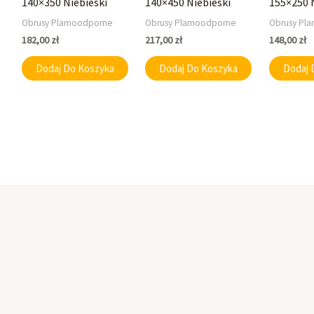
140×350 Niebieski
140×450 Niebieski
155×250 
Obrusy Plamoodporne
Obrusy Plamoodporne
Obrusy Pl
182,00
zł
217,00
zł
148,00
zł
Dodaj Do Koszyka
Dodaj Do Koszyka
Dodaj 