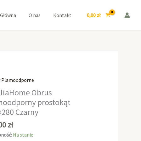
prostokąt
140x280
0,00
zł
 Główna
O nas
Kontakt
Czarny
y Plamoodporne
aHome
liaHome Obrus
moodporny prostokąt
odporny
×280 Czarny
kąt
0
,00
zł
ność:
Na stanie