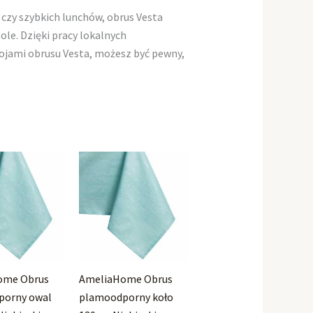
 czy szybkich lunchów, obrus Vesta
e. Dzięki pracy lokalnych
rojami obrusu Vesta, możesz być pewny,
.
ome Obrus
AmeliaHome Obrus
porny owal
plamoodporny koło