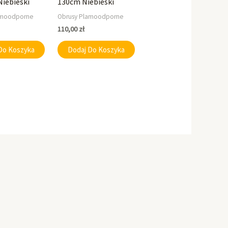
Niebieski
130cm Niebieski
amoodporne
Obrusy Plamoodporne
110,00
zł
Do Koszyka
Dodaj Do Koszyka