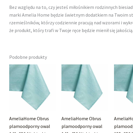
Bez względu na to, czy jesteś miłośnikiem rodzinnych biesiad
marki Amelia Home będzie świetnym dodatkiem na Twoim stol
rzemieślników, którzy codziennie pracują nad wzorami i wyk
że produkt, który trafi w Twoje ręce będzie mienił się jakością
Podobne produkty
AmeliaHome Obrus
AmeliaHome Obrus
AmeliaH
plamoodporny owal
plamoodporny owal
plamood