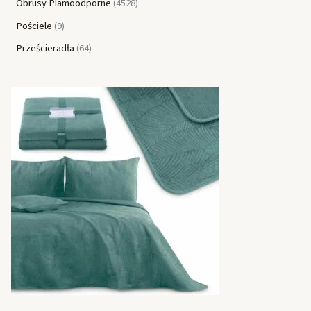
Obrusy Plamoodporne
4528
Pościele
9
Prześcieradła
64