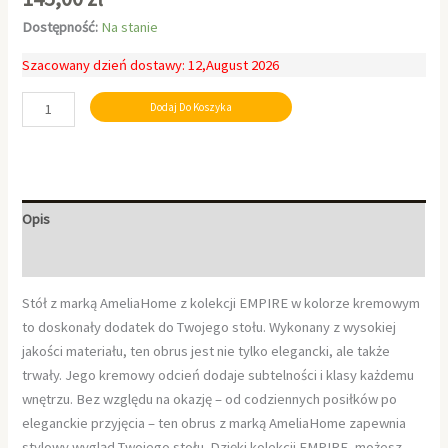
Dostępność:
Na stanie
Szacowany dzień dostawy: 12,August 2026
Dodaj Do Koszyka
Opis
Informacje dodatkowe
Stół z marką AmeliaHome z kolekcji EMPIRE w kolorze kremowym
to doskonały dodatek do Twojego stołu. Wykonany z wysokiej
jakości materiału, ten obrus jest nie tylko elegancki, ale także
trwały. Jego kremowy odcień dodaje subtelności i klasy każdemu
wnętrzu. Bez względu na okazję – od codziennych posiłków po
eleganckie przyjęcia – ten obrus z marką AmeliaHome zapewnia
stylowy wygląd Twojego stołu. Dzięki kolekcji EMPIRE, możesz