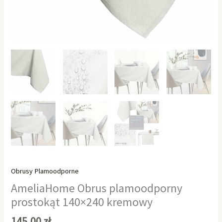
Obrusy Plamoodporne
AmeliaHome Obrus plamoodporny
prostokąt 140×240 kremowy
145,00
zł