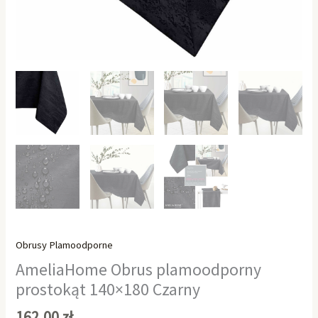
Obrusy Plamoodporne
AmeliaHome Obrus plamoodporny
prostokąt 140×180 Czarny
162,00
zł