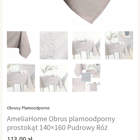
Obrusy Plamoodporne
AmeliaHome Obrus plamoodporny
prostokąt 140×160 Pudrowy Róż
113,00
zł