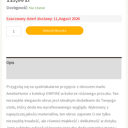
Dostępność:
Na stanie
Szacowany dzień dostawy: 11,August 2026
Dodaj Do Koszyka
Opis
Informacje dodatkowe
Przygotuj się na spektakularne przyjęcie z obrusem marki
AmeliaHome z kolekcji EMPIRE w kolorze różowego proszku. Ten
niezwykle elegancki obrus jest idealnym dodatkiem do Twojego
stołu, który doda mu wyrafinowanego wyglądu. Wykonany z
najwyższej jakości materiałów, ten obrus zapewni Ci nie tylko
niezwykłą trwałość, ale również miękkość i delikatność w dotyku.
Jego subtelny odcień różowego proszku doda romantycznego i