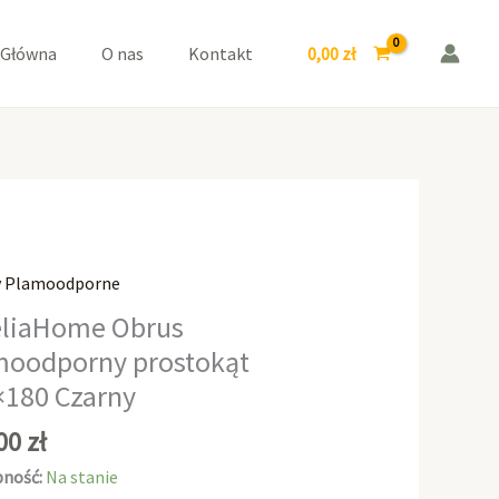
prostokąt
130x180
0,00
zł
 Główna
O nas
Kontakt
Czarny
y Plamoodporne
aHome
liaHome Obrus
moodporny prostokąt
odporny
×180 Czarny
kąt
0
,00
zł
ność:
Na stanie