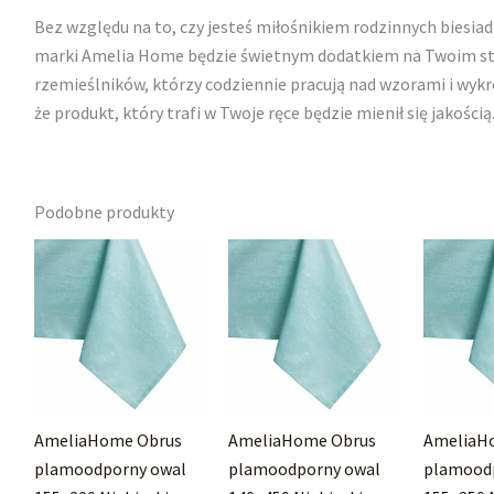
Bez względu na to, czy jesteś miłośnikiem rodzinnych biesiad
marki Amelia Home będzie świetnym dodatkiem na Twoim stol
rzemieślników, którzy codziennie pracują nad wzorami i wyk
że produkt, który trafi w Twoje ręce będzie mienił się jakością
Podobne produkty
AmeliaHome Obrus
AmeliaHome Obrus
AmeliaH
plamoodporny owal
plamoodporny owal
plamood