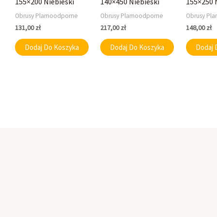
155×200 Niebieski
140×450 Niebieski
155×250 
Obrusy Plamoodporne
Obrusy Plamoodporne
Obrusy Pl
131,00
zł
217,00
zł
148,00
zł
Dodaj Do Koszyka
Dodaj Do Koszyka
Dodaj 