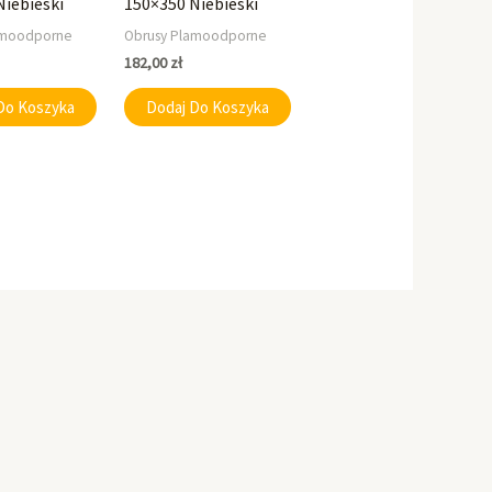
Niebieski
150×350 Niebieski
amoodporne
Obrusy Plamoodporne
182,00
zł
Do Koszyka
Dodaj Do Koszyka