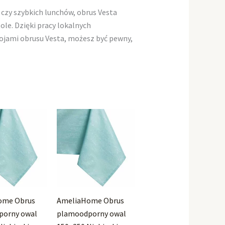
 czy szybkich lunchów, obrus Vesta
e. Dzięki pracy lokalnych
rojami obrusu Vesta, możesz być pewny,
.
ome Obrus
AmeliaHome Obrus
porny owal
plamoodporny owal