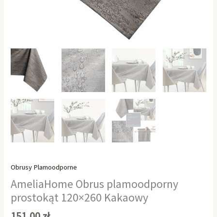
Obrusy Plamoodporne
AmeliaHome Obrus plamoodporny
prostokąt 120×260 Kakaowy
151,00
zł