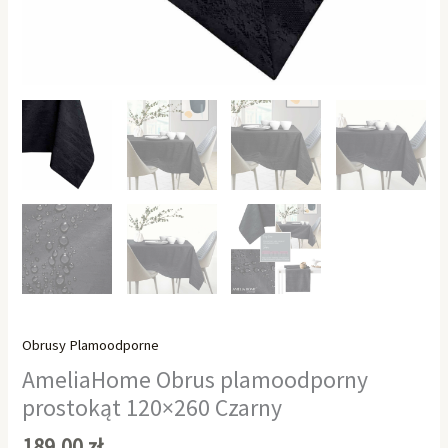
Obrusy Plamoodporne
AmeliaHome Obrus plamoodporny
prostokąt 120×260 Czarny
189,00
zł