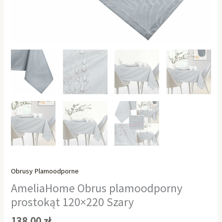
Obrusy Plamoodporne
AmeliaHome Obrus plamoodporny
prostokąt 120×220 Szary
138,00
zł