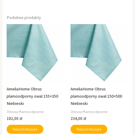
Podobne produkty
AmeliaHome Obrus
AmeliaHome Obrus
plamoodporny owal 155×350
plamoodporny owal 150×500
Niebieski
Niebieski
Obrusy Plamoodporne
Obrusy Plamoodporne
182,00
zł
234,00
zł
Dodaj Do Koszyka
Dodaj Do Koszyka