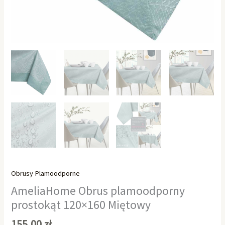
Obrusy Plamoodporne
AmeliaHome Obrus plamoodporny
prostokąt 120×160 Miętowy
155,00
zł